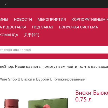
ЗИНЫ
НОВОСТИ
МЕРОПРИЯТИЯ
КОРПОРАТИВНЫМ 
А И ДОСТАВКА
ПОД ЗАКАЗ
БОНУСНАЯ СИСТЕМА
КОМАНДА
关于我们
ineShop. Наши кависты помогут вам найти то, что вас вдо
Wine Shop
Виски и Бурбон
Купажированный
Виски Бьюке
0.75 л