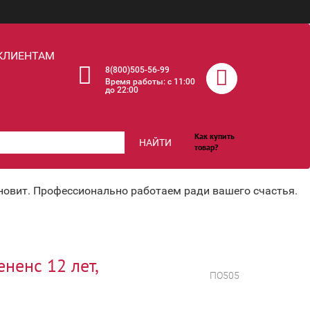
КЛИЕНТАМ
8(800)505-56-99
Время работы: c 11:00
до 22:00
Как купить
НАЙТИ
товар?
хновит. Профессионально работаем ради вашего счастья.
ненс 12 лет,
ПО505