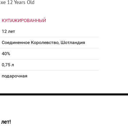
xe 12 Years Old
КУПАЖИРОВАННЫЙ
12 лет
Соединенное Королевство, Шотландия
40%
0,75 л
подарочная
 лет!
бъединяется тонкость медовых ноток и