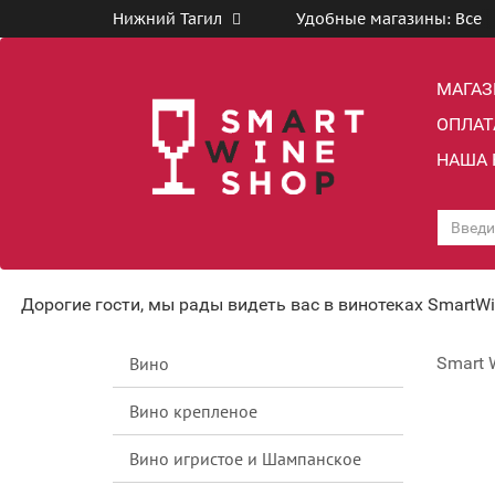
Нижний Тагил
Удобные магазины:
Все
МАГА
ОПЛАТ
НАША 
Дорогие гости, мы рады видеть вас в винотеках SmartW
Вино
Smart 
Вино крепленое
Вино игристое и Шампанское