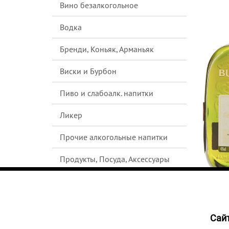
Вино безалкогольное
Водка
Бренди, Коньяк, Арманьяк
Виски и Бурбон
Пиво и слабоалк. напитки
Ликер
Прочие алкогольные напитки
Продукты, Посуда, Аксессуары
Ром
Текила
Cайт
НЕТ В
Джин