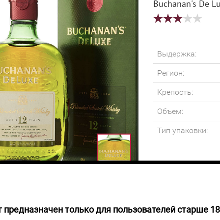
Buchanan's De Lu
Выдержка:
Регион:
Крепость:
Объем:
Тип упаковки:
 предназначен только для пользователей старше 18
 НАЛИЧИИ
Во вкусе виски о