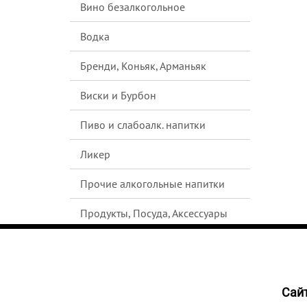
Вино безалкогольное
Водка
Бренди, Коньяк, Арманьяк
Виски и Бурбон
Пиво и слабоалк. напитки
Ликер
Прочие алкогольные напитки
Продукты, Посуда, Аксессуары
Ром
Текила
Cайт
1161
Джин