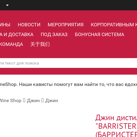
ЗИНЫ
НОВОСТИ
МЕРОПРИЯТИЯ
КОРПОРАТИВНЫМ 
А И ДОСТАВКА
ПОД ЗАКАЗ
БОНУСНАЯ СИСТЕМА
КОМАНДА
关于我们
ineShop. Наши кависты помогут вам найти то, что вас вдо
Wine Shop
Джин
Джин
Джин дист
"BARRISTE
(БАРРИСТЕР