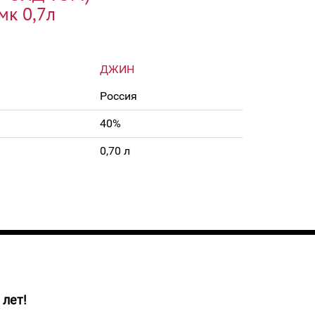
мк 0,7л
ДЖИН
Россия
40%
0,70 л
 лет!