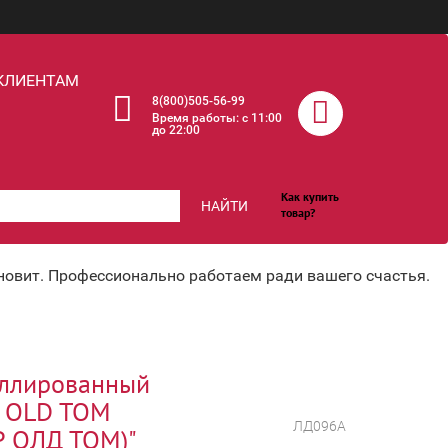
КЛИЕНТАМ
8(800)505-56-99
Время работы: c 11:00
до 22:00
Как купить
НАЙТИ
товар?
хновит. Профессионально работаем ради вашего счастья.
иллированный
R OLD TOM
ЛД096А
 ОЛД ТОМ)"