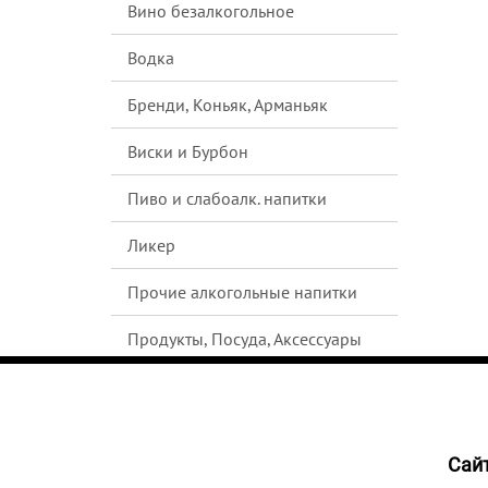
Вино безалкогольное
Водка
Бренди, Коньяк, Арманьяк
Виски и Бурбон
Пиво и слабоалк. напитки
Ликер
Прочие алкогольные напитки
Продукты, Посуда, Аксессуары
Ром
Текила
Cайт
187
р
Джин