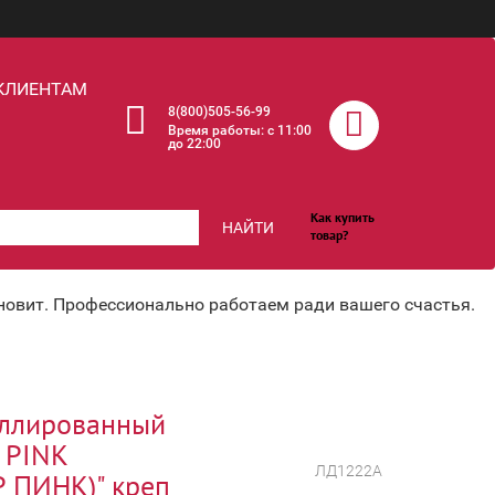
КЛИЕНТАМ
8(800)505-56-99
Время работы: c 11:00
до 22:00
Как купить
НАЙТИ
товар?
хновит. Профессионально работаем ради вашего счастья.
иллированный
 PINK
ЛД1222А
 ПИНК)" креп