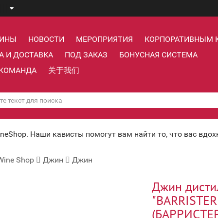
ЗИНЫ
НОВОСТИ
МЕРОПРИЯТИЯ
КОРПОРАТИВНЫМ 
А И ДОСТАВКА
ПОД ЗАКАЗ
БОНУСНАЯ СИСТЕМА
КОМАНДА
关于我们
ineShop. Наши кависты помогут вам найти то, что вас вдо
Wine Shop
Джин
Джин
Джин дист
"BARRISTER
(БАРРИСТЕР