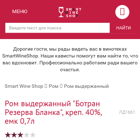
Назад
Назад
МЕНЮ
Магазины
Вино
НАЙТИ
Скидки
Вино крепленое
Мероприятия
Вино игристое и Шампанское
Дорогие гости, мы рады видеть вас в винотеках
SmartWineShop. Наши кависты помогут вам найти то, что
Корпоративным клиентам
Вино безалкогольное
вас вдохновит. Профессионально работаем ради вашего
счастья.
Оплата и доставка
Водка
Smart Wine Shop
Ром
Ром выдержанный
Под заказ
Бренди, Коньяк, Арманьяк
Бонусная система
Виски и Бурбон
Ром выдержанный "Ботран
Резерва Бланка", креп. 40%,
ЛД1661
Наша команда
Пиво и слабоалк. напитки
емк 0,7л
关于我们
Ликер