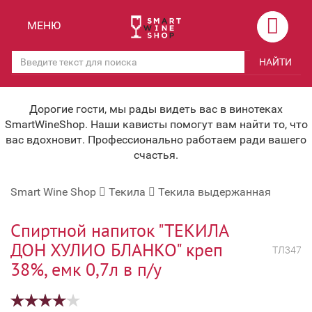
Назад
Назад
МЕНЮ
Магазины
Вино
НАЙТИ
Скидки
Вино крепленое
Мероприятия
Вино игристое и Шампанское
Дорогие гости, мы рады видеть вас в винотеках
SmartWineShop. Наши кависты помогут вам найти то, что
Корпоративным клиентам
Вино безалкогольное
вас вдохновит. Профессионально работаем ради вашего
счастья.
Оплата и доставка
Водка
Smart Wine Shop
Текила
Текила выдержанная
Под заказ
Бренди, Коньяк, Арманьяк
Бонусная система
Виски и Бурбон
Спиртной напиток "ТЕКИЛА
ДОН ХУЛИО БЛАНКО" креп
ТЛ347
Наша команда
Пиво и слабоалк. напитки
38%, емк 0,7л в п/у
关于我们
Ликер