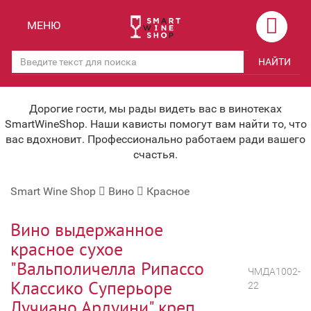
Назад
Назад
МЕНЮ
Магазины
Вино
НАЙТИ
Скидки
Вино крепленое
Мероприятия
Вино игристое и Шампанское
Дорогие гости, мы рады видеть вас в винотеках
SmartWineShop. Наши кависты помогут вам найти то, что
Корпоративным клиентам
Вино безалкогольное
вас вдохновит. Профессионально работаем ради вашего
счастья.
Оплата и доставка
Водка
Smart Wine Shop
Вино
Красное
Под заказ
Бренди, Коньяк, Арманьяк
Бонусная система
Виски и Бурбон
Вино выдержанное
красное сухое
Наша команда
Пиво и слабоалк. напитки
"Вальполичелла Рипассо
ЧМДА1002-
关于我们
Ликер
Классико Суперьоре
22
Лучиано Ардуини" креп