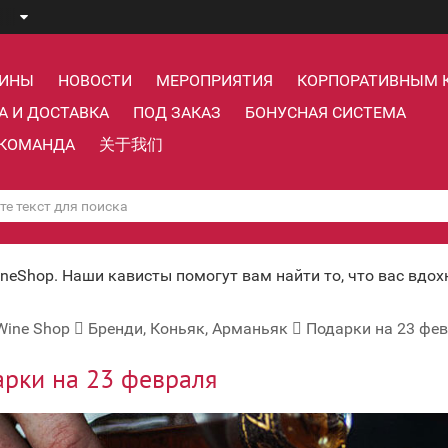
ЗИНЫ
НОВОСТИ
МЕРОПРИЯТИЯ
КОРПОРАТИВНЫМ 
А И ДОСТАВКА
ПОД ЗАКАЗ
БОНУСНАЯ СИСТЕМА
КОМАНДА
关于我们
ineShop. Наши кависты помогут вам найти то, что вас вдо
Wine Shop
Бренди, Коньяк, Арманьяк
Подарки на 23 фе
рки на 23 февраля