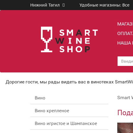
Нижний Тагил
Удобные магазины:
Все
МАГА
ОПЛАТ
НАША 
Дорогие гости, мы рады видеть вас в винотеках SmartW
Вино
Smart 
Вино крепленое
Пода
Вино игристое и Шампанское