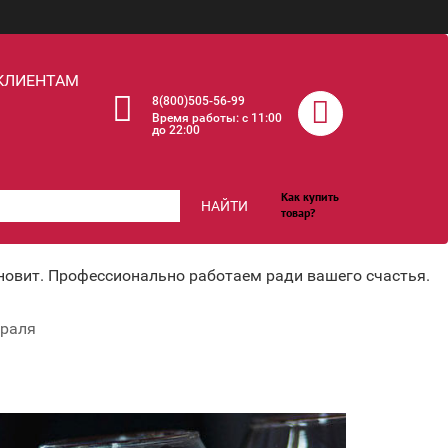
КЛИЕНТАМ
8(800)505-56-99
Время работы: c 11:00
до 22:00
Как купить
НАЙТИ
товар?
хновит. Профессионально работаем ради вашего счастья.
враля