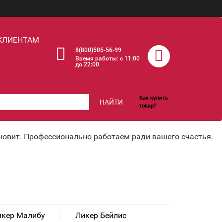
КЛИЕНТАМ
8(800)505-56-99
Время работы: c 11:00
до 22:00
Как купить
НАЙТИ
товар?
хновит. Профессионально работаем ради вашего счастья.
икер Малибу
Ликер Бейлис