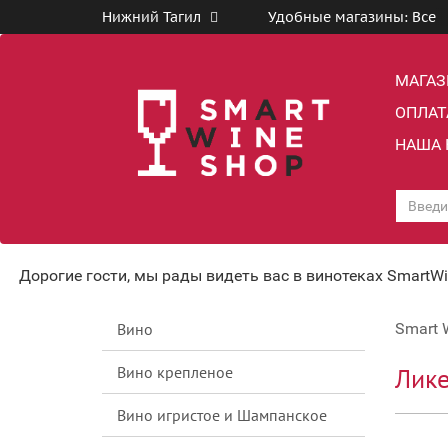
Нижний Тагил
Удобные магазины:
Все
МАГА
ОПЛАТ
НАША 
Дорогие гости, мы рады видеть вас в винотеках SmartW
Вино
Smart 
Вино крепленое
Лике
Вино игристое и Шампанское