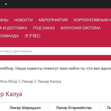
ЗИНЫ
НОВОСТИ
МЕРОПРИЯТИЯ
КОРПОРАТИВНЫМ 
А И ДОСТАВКА
ПОД ЗАКАЗ
БОНУСНАЯ СИСТЕМА
КОМАНДА
关于我们
ineShop. Наши кависты помогут вам найти то, что вас вдо
Wine Shop
Ликер
Ликер Калуа
р Калуа
Ликер Шериданс
Ликер Егермейстер
Л