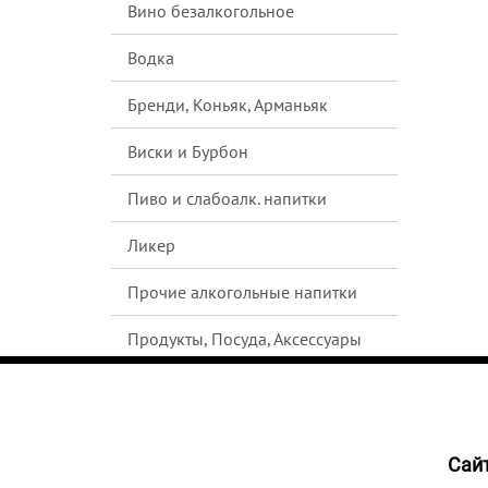
Вино безалкогольное
Водка
Бренди, Коньяк, Арманьяк
Виски и Бурбон
Пиво и слабоалк. напитки
Ликер
Прочие алкогольные напитки
Продукты, Посуда, Аксессуары
Ром
Текила
Cайт
НЕТ В
Джин