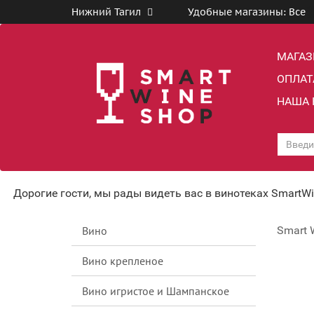
Нижний Тагил
Удобные магазины:
Все
МАГА
ОПЛАТ
НАША 
Дорогие гости, мы рады видеть вас в винотеках SmartW
Вино
Smart 
Вино крепленое
Вино игристое и Шампанское