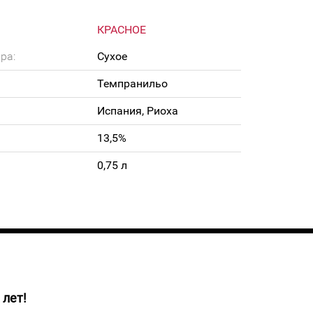
КРАСНОЕ
ра:
Сухое
Темпранильо
Испания, Риоха
13,5%
0,75 л
 лет!