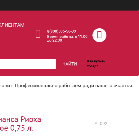
КЛИЕНТАМ
8(800)505-56-99
Время работы: c 11:00
до 22:00
Как купить
НАЙТИ
товар?
хновит. Профессионально работаем ради вашего счастья.
ианса Риоха
АГ092
ое 0,75 л.