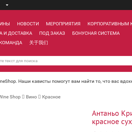
ЗИНЫ
НОВОСТИ
МЕРОПРИЯТИЯ
КОРПОРАТИВНЫМ 
А И ДОСТАВКА
ПОД ЗАКАЗ
БОНУСНАЯ СИСТЕМА
КОМАНДА
关于我们
ineShop. Наши кависты помогут вам найти то, что вас вдо
Wine Shop
Вино
Красное
Антаньо Кр
красное сух