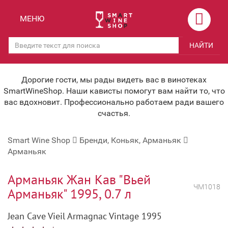
Назад
Назад
МЕНЮ
Магазины
Вино
НАЙТИ
Скидки
Вино крепленое
Мероприятия
Вино игристое и Шампанское
Дорогие гости, мы рады видеть вас в винотеках
SmartWineShop. Наши кависты помогут вам найти то, что
Корпоративным клиентам
Вино безалкогольное
вас вдохновит. Профессионально работаем ради вашего
счастья.
Оплата и доставка
Водка
Smart Wine Shop
Бренди, Коньяк, Арманьяк
Под заказ
Бренди, Коньяк, Арманьяк
Арманьяк
Бонусная система
Виски и Бурбон
Арманьяк Жан Кав "Вьей
Наша команда
Пиво и слабоалк. напитки
ЧМ1018
Арманьяк" 1995, 0.7 л
关于我们
Ликер
Jean Cave Vieil Armagnac Vintage 1995