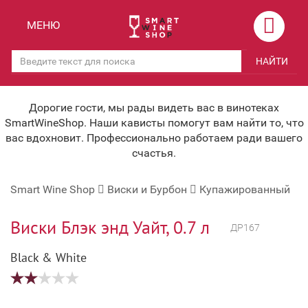
Назад
Назад
МЕНЮ
Магазины
Вино
НАЙТИ
Скидки
Вино крепленое
Мероприятия
Вино игристое и Шампанское
Дорогие гости, мы рады видеть вас в винотеках
SmartWineShop. Наши кависты помогут вам найти то, что
Корпоративным клиентам
Вино безалкогольное
вас вдохновит. Профессионально работаем ради вашего
счастья.
Оплата и доставка
Водка
Smart Wine Shop
Виски и Бурбон
Купажированный
Под заказ
Бренди, Коньяк, Арманьяк
Бонусная система
Виски и Бурбон
Виски Блэк энд Уайт, 0.7 л
ДР167
Наша команда
Пиво и слабоалк. напитки
Black & White
关于我们
Ликер