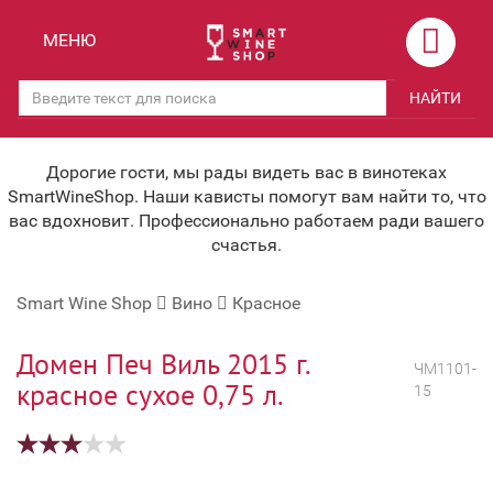
Назад
Назад
МЕНЮ
Магазины
Вино
НАЙТИ
Скидки
Вино крепленое
Мероприятия
Вино игристое и Шампанское
Дорогие гости, мы рады видеть вас в винотеках
SmartWineShop. Наши кависты помогут вам найти то, что
Корпоративным клиентам
Вино безалкогольное
вас вдохновит. Профессионально работаем ради вашего
счастья.
Оплата и доставка
Водка
Smart Wine Shop
Вино
Красное
Под заказ
Бренди, Коньяк, Арманьяк
Бонусная система
Виски и Бурбон
Домен Печ Виль 2015 г.
ЧМ1101-
красное сухое 0,75 л.
15
Наша команда
Пиво и слабоалк. напитки
关于我们
Ликер