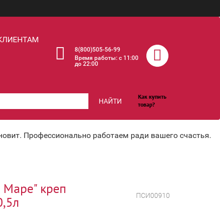
КЛИЕНТАМ
8(800)505-56-99
Время работы: c 11:00
до 22:00
Как купить
НАЙТИ
товар?
хновит. Профессионально работаем ради вашего счастья.
 Маре" креп
ПСИ00910
0,5л