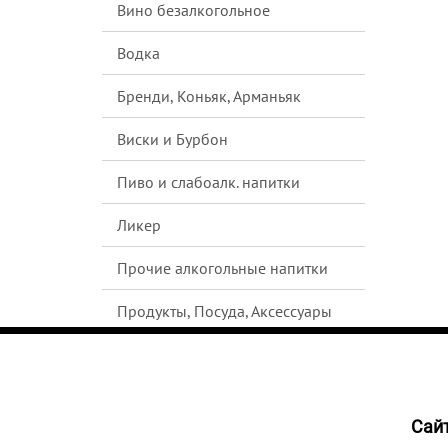
Вино безалкогольное
Водка
Бренди, Коньяк, Арманьяк
Виски и Бурбон
Пиво и слабоалк. напитки
Ликер
Прочие алкогольные напитки
Продукты, Посуда, Аксессуары
Ром
Текила
Cайт
4670
Джин