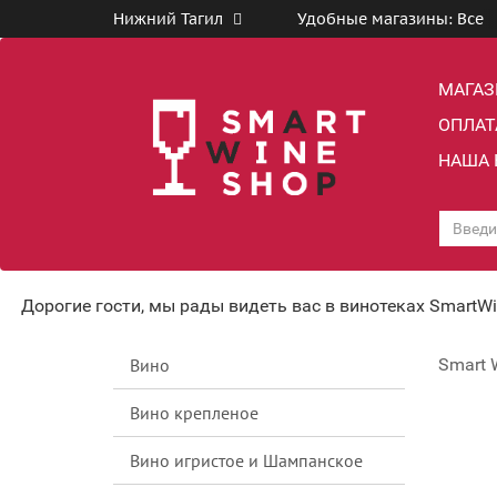
Нижний Тагил
Удобные магазины:
Все
МАГА
ОПЛАТ
НАША 
Дорогие гости, мы рады видеть вас в винотеках SmartW
Вино
Smart 
Вино крепленое
Вино игристое и Шампанское