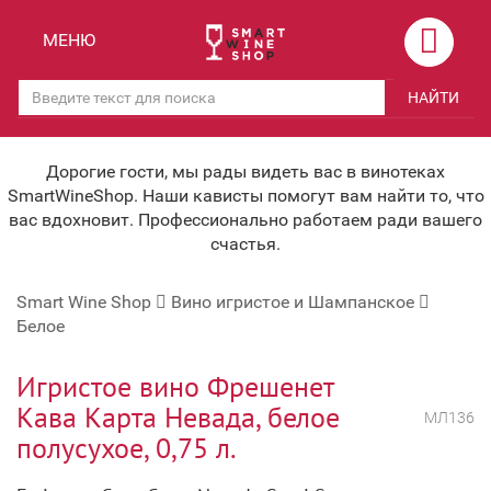
Назад
Назад
МЕНЮ
Магазины
Вино
НАЙТИ
Скидки
Вино крепленое
Мероприятия
Вино игристое и Шампанское
Дорогие гости, мы рады видеть вас в винотеках
SmartWineShop. Наши кависты помогут вам найти то, что
Корпоративным клиентам
Вино безалкогольное
вас вдохновит. Профессионально работаем ради вашего
счастья.
Оплата и доставка
Водка
Smart Wine Shop
Вино игристое и Шампанское
Под заказ
Бренди, Коньяк, Арманьяк
Белое
Бонусная система
Виски и Бурбон
Игристое вино Фрешенет
Наша команда
Пиво и слабоалк. напитки
Кава Карта Невада, белое
МЛ136
полусухое, 0,75 л.
关于我们
Ликер