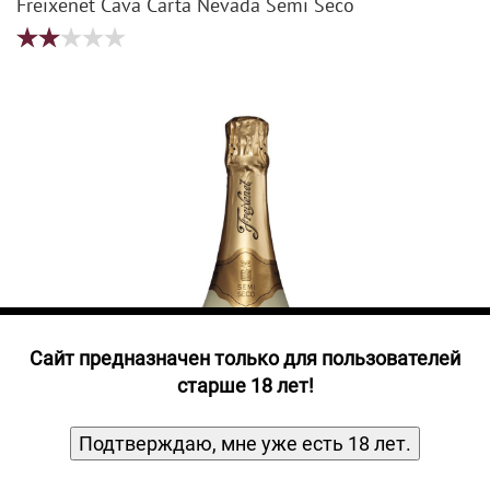
Прочие алкогольные напитки
Freixenet Cava Carta Nevada Semi Seco
Продукты, Посуда, Аксессуары
Ром
Текила
Джин
Cайт предназначен только для пользователей
старше 18 лет!
Подтверждаю, мне уже есть 18 лет.