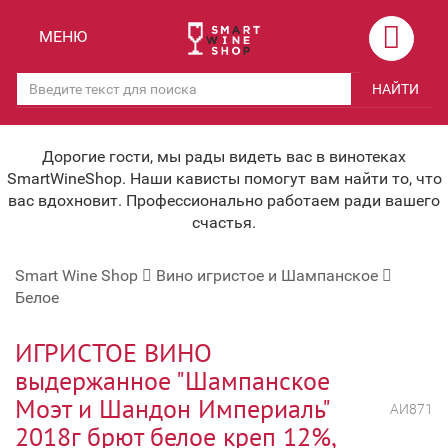
Назад
Назад
МЕНЮ
Магазины
Вино
НАЙТИ
Скидки
Вино крепленое
Мероприятия
Вино игристое и Шампанское
Дорогие гости, мы рады видеть вас в винотеках
SmartWineShop. Наши кависты помогут вам найти то, что
Корпоративным клиентам
Вино безалкогольное
вас вдохновит. Профессионально работаем ради вашего
счастья.
Оплата и доставка
Водка
Smart Wine Shop
Вино игристое и Шампанское
Под заказ
Бренди, Коньяк, Арманьяк
Белое
Бонусная система
Виски и Бурбон
ИГРИСТОЕ ВИНО
Наша команда
Пиво и слабоалк. напитки
выдержанное "Шампанское
Моэт и Шандон Империаль"
关于我们
Ликер
АИ871
2018г брют белое креп 12%,