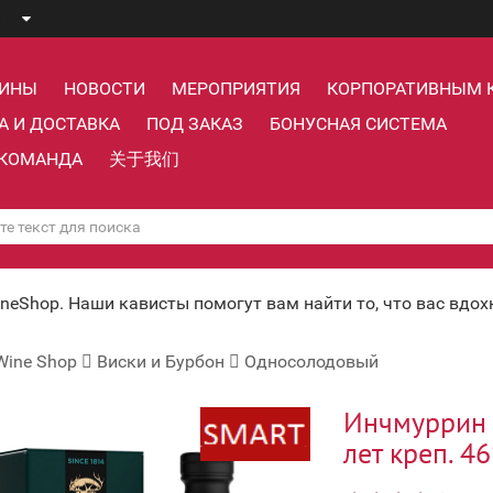
ЗИНЫ
НОВОСТИ
МЕРОПРИЯТИЯ
КОРПОРАТИВНЫМ 
А И ДОСТАВКА
ПОД ЗАКАЗ
БОНУСНАЯ СИСТЕМА
КОМАНДА
关于我们
ineShop. Наши кависты помогут вам найти то, что вас вдо
Wine Shop
Виски и Бурбон
Односолодовый
Инчмуррин 
лет креп. 46