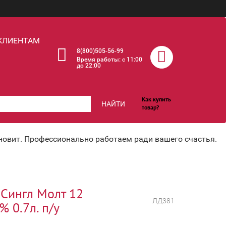
КЛИЕНТАМ
8(800)505-56-99
Время работы: c 11:00
до 22:00
Как купить
НАЙТИ
товар?
хновит. Профессионально работаем ради вашего счастья.
Сингл Молт 12
ЛД381
% 0.7л. п/у