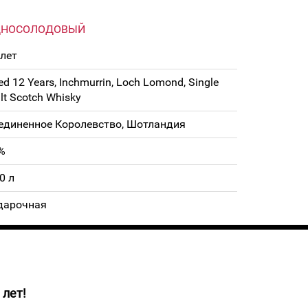
ДНОСОЛОДОВЫЙ
 лет
ed 12 Years, Inchmurrin, Loch Lomond, Single
lt Scotch Whisky
единенное Королевство, Шотландия
%
0 л
дарочная
 лет!
 цвета. Вкус виски чистый, мягкий, с