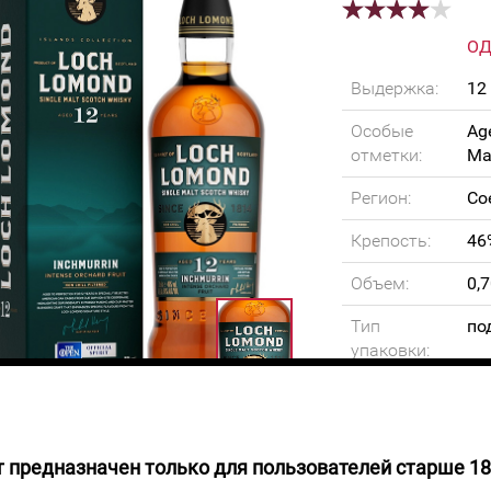
О
Выдержка:
12
Особые
Ag
отметки:
Ma
Регион:
Со
Крепость:
46
Объем:
0,7
Тип
по
упаковки:
 предназначен только для пользователей старше 18
руб.
Виски золотистого