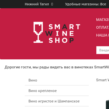
Нижний Тагил
Удобные магазины:
Все
МАГА
ОПЛАТ
НАША 
Дорогие гости, мы рады видеть вас в винотеках SmartW
Вино
Smart 
Вино крепленое
Вино игристое и Шампанское