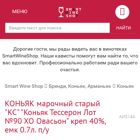
Назад
Назад
МЕНЮ
Магазины
Вино
НАЙТИ
Скидки
Вино крепленое
Мероприятия
Вино игристое и Шампанское
Дорогие гости, мы рады видеть вас в винотеках
SmartWineShop. Наши кависты помогут вам найти то, что
Корпоративным клиентам
Вино безалкогольное
вас вдохновит. Профессионально работаем ради вашего
счастья.
Оплата и доставка
Водка
Smart Wine Shop
Бренди, Коньяк, Арманьяк
Коньяк
Под заказ
Бренди, Коньяк, Арманьяк
Бонусная система
Виски и Бурбон
КОНЬЯК марочный старый
"КС" "Коньяк Тессерон Лот
Наша команда
Пиво и слабоалк. напитки
АИ514А
№90 ХО Овасьон" креп 40%,
关于我们
Ликер
емк 0.7л. п/у