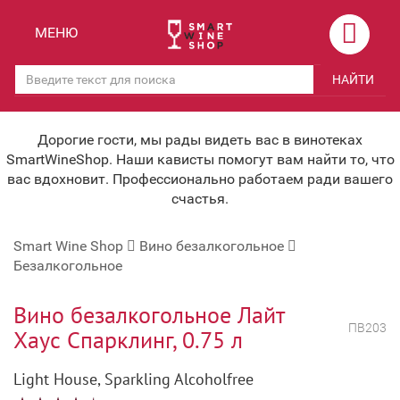
Назад
Назад
МЕНЮ
Магазины
Вино
НАЙТИ
Скидки
Вино крепленое
Мероприятия
Вино игристое и Шампанское
Дорогие гости, мы рады видеть вас в винотеках
SmartWineShop. Наши кависты помогут вам найти то, что
Корпоративным клиентам
Вино безалкогольное
вас вдохновит. Профессионально работаем ради вашего
счастья.
Оплата и доставка
Водка
Smart Wine Shop
Вино безалкогольное
Под заказ
Бренди, Коньяк, Арманьяк
Безалкогольное
Бонусная система
Виски и Бурбон
Вино безалкогольное Лайт
Наша команда
Пиво и слабоалк. напитки
ПВ203
Хаус Спарклинг, 0.75 л
关于我们
Ликер
Light House, Sparkling Alcoholfree