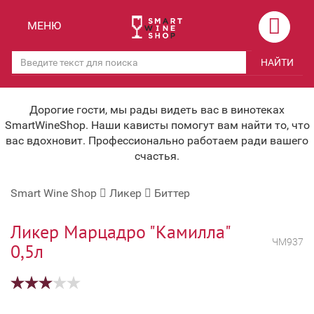
Назад
Назад
МЕНЮ
Магазины
Вино
НАЙТИ
Скидки
Вино крепленое
Мероприятия
Вино игристое и Шампанское
Дорогие гости, мы рады видеть вас в винотеках
SmartWineShop. Наши кависты помогут вам найти то, что
Корпоративным клиентам
Вино безалкогольное
вас вдохновит. Профессионально работаем ради вашего
счастья.
Оплата и доставка
Водка
Smart Wine Shop
Ликер
Биттер
Под заказ
Бренди, Коньяк, Арманьяк
Бонусная система
Виски и Бурбон
Ликер Марцадро "Камилла"
ЧМ937
0,5л
Наша команда
Пиво и слабоалк. напитки
关于我们
Ликер