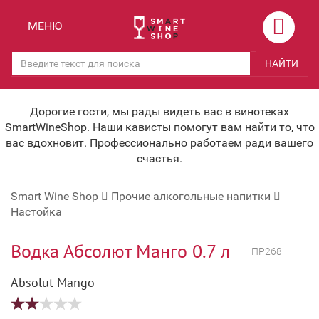
Назад
Назад
МЕНЮ
Магазины
Вино
НАЙТИ
Скидки
Вино крепленое
Мероприятия
Вино игристое и Шампанское
Дорогие гости, мы рады видеть вас в винотеках
SmartWineShop. Наши кависты помогут вам найти то, что
Корпоративным клиентам
Вино безалкогольное
вас вдохновит. Профессионально работаем ради вашего
счастья.
Оплата и доставка
Водка
Smart Wine Shop
Прочие алкогольные напитки
Под заказ
Бренди, Коньяк, Арманьяк
Настойка
Бонусная система
Виски и Бурбон
Водка Абсолют Манго 0.7 л
ПР268
Наша команда
Пиво и слабоалк. напитки
Absolut Mango
关于我们
Ликер