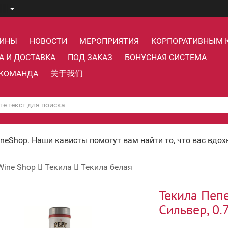
ЗИНЫ
НОВОСТИ
МЕРОПРИЯТИЯ
КОРПОРАТИВНЫМ 
А И ДОСТАВКА
ПОД ЗАКАЗ
БОНУСНАЯ СИСТЕМА
КОМАНДА
关于我们
ineShop. Наши кависты помогут вам найти то, что вас вдо
Wine Shop
Текила
Текила белая
Текила Пеп
Сильвер, 0.