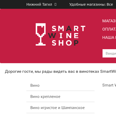
Нижний Тагил
Удобные магазины:
Все
МАГА
ОПЛАТ
НАША 
Дорогие гости, мы рады видеть вас в винотеках SmartW
Вино
Smart 
Вино крепленое
Вино игристое и Шампанское