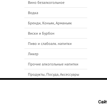
Вино безалкогольное
Водка
Бренди, Коньяк, Арманьяк
Виски и Бурбон
Пиво и слабоалк. напитки
Ликер
Прочие алкогольные напитки
Продукты, Посуда, Аксессуары
Ром
Текила
Cайт
НЕТ В
Джин