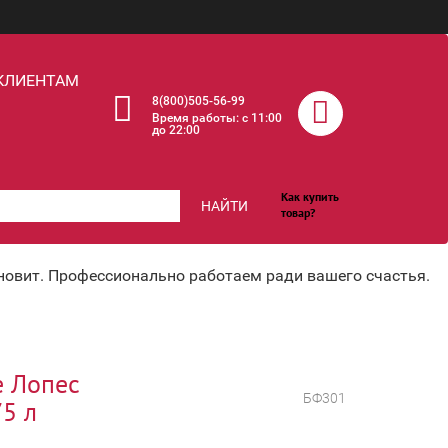
КЛИЕНТАМ
8(800)505-56-99
Время работы: c 11:00
до 22:00
Как купить
НАЙТИ
товар?
хновит. Профессионально работаем ради вашего счастья.
е Лопес
БФ301
75 л