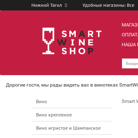
Нижний Тагил
Удобные магазины:
Все
МАГА
ОПЛАТ
НАША 
Дорогие гости, мы рады видеть вас в винотеках SmartW
Вино
Smart 
Вино крепленое
Вино игристое и Шампанское