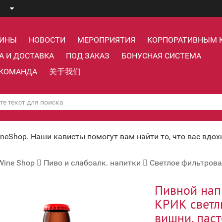
ЗИНЫ
НОВОСТИ
МЕРОПРИЯТИЯ
КОРПОРАТИВНЫМ 
А И ДОСТАВКА
ПОД ЗАКАЗ
БОНУСНАЯ СИСТЕМА
КОМАНДА
关于我们
ineShop. Наши кависты помогут вам найти то, что вас вдо
Wine Shop
Пиво и слабоалк. напитки
Светлое фильтров
Пивной на
КРИК светл
вишни, пас