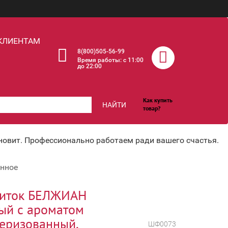
КЛИЕНТАМ
8(800)505-56-99
Время работы: c 11:00
до 22:00
Как купить
НАЙТИ
товар?
хновит. Профессионально работаем ради вашего счастья.
анное
питок БЕЛЖИАН
ый с ароматом
теризованный,
ШФ0073