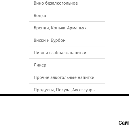
Вино безалкогольное
Водка
Бренди, Коньяк, Арманьяк
Виски и Бурбон
Пиво и слабоалк. напитки
Ликер
Прочие алкогольные напитки
Продукты, Посуда, Аксессуары
Ром
Текила
Cайт
584
р
Джин