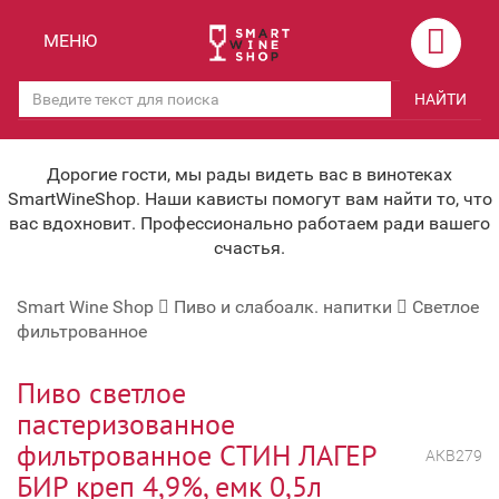
Назад
Назад
МЕНЮ
Магазины
Вино
НАЙТИ
Скидки
Вино крепленое
Мероприятия
Вино игристое и Шампанское
Дорогие гости, мы рады видеть вас в винотеках
SmartWineShop. Наши кависты помогут вам найти то, что
Корпоративным клиентам
Вино безалкогольное
вас вдохновит. Профессионально работаем ради вашего
счастья.
Оплата и доставка
Водка
Smart Wine Shop
Пиво и слабоалк. напитки
Светлое
Под заказ
Бренди, Коньяк, Арманьяк
фильтрованное
Бонусная система
Виски и Бурбон
Пиво светлое
Наша команда
Пиво и слабоалк. напитки
пастеризованное
фильтрованное СТИН ЛАГЕР
关于我们
Ликер
АКВ279
БИР креп 4,9%, емк 0,5л