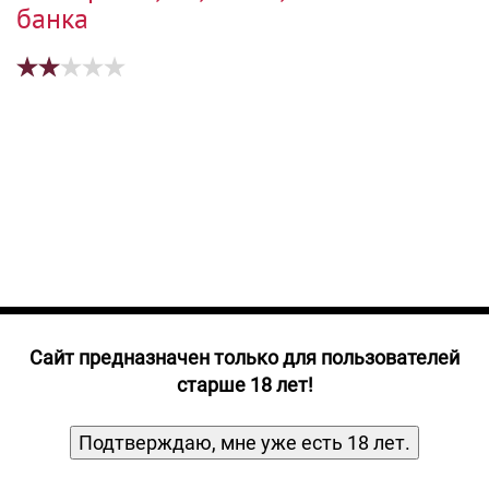
Прочие алкогольные напитки
банка
Продукты, Посуда, Аксессуары
Ром
Текила
Джин
Cайт предназначен только для пользователей
старше 18 лет!
Подтверждаю, мне уже есть 18 лет.