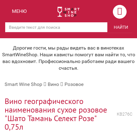
Назад
Назад
МЕНЮ
Магазины
Вино
НАЙТИ
Скидки
Вино крепленое
Мероприятия
Вино игристое и Шампанское
Дорогие гости, мы рады видеть вас в винотеках
SmartWineShop. Наши кависты помогут вам найти то, что
Корпоративным клиентам
Вино безалкогольное
вас вдохновит. Профессионально работаем ради вашего
счастья.
Оплата и доставка
Водка
Smart Wine Shop
Вино
Розовое
Под заказ
Бренди, Коньяк, Арманьяк
Бонусная система
Виски и Бурбон
Вино географического
наименования сухое розовое
Наша команда
Пиво и слабоалк. напитки
КВ276С
"Шато Тамань Селект Розе"
关于我们
Ликер
0,75л