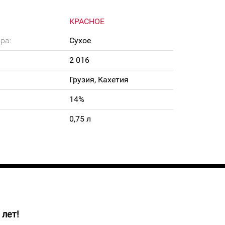
КРАСНОЕ
ра:
Сухое
2 016
Грузия, Кахетия
14%
0,75 л
 лет!