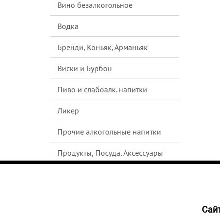
Вино безалкогольное
Водка
Бренди, Коньяк, Арманьяк
Виски и Бурбон
Пиво и слабоалк. напитки
Ликер
Прочие алкогольные напитки
Продукты, Посуда, Аксессуары
Ром
Текила
Cайт
НЕТ В
Джин