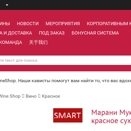
ЗИНЫ
НОВОСТИ
МЕРОПРИЯТИЯ
КОРПОРАТИВНЫМ 
А И ДОСТАВКА
ПОД ЗАКАЗ
БОНУСНАЯ СИСТЕМА
КОМАНДА
关于我们
ineShop. Наши кависты помогут вам найти то, что вас вдо
Wine Shop
Вино
Красное
Марани Мук
красное сух