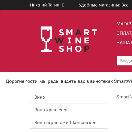
Нижний Тагил
Удобные магазины:
Все
МАГА
ОПЛАТ
НАША 
Дорогие гости, мы рады видеть вас в винотеках SmartW
Вино
Smart 
Вино крепленое
Вино игристое и Шампанское