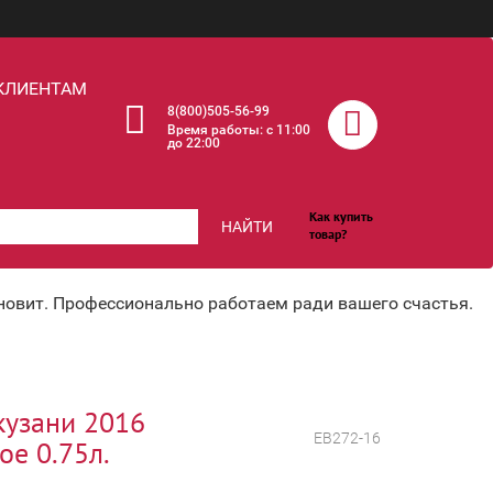
КЛИЕНТАМ
8(800)505-56-99
Время работы: c 11:00
до 22:00
Как купить
НАЙТИ
товар?
хновит. Профессионально работаем ради вашего счастья.
узани 2016
ЕВ272-16
ое 0.75л.