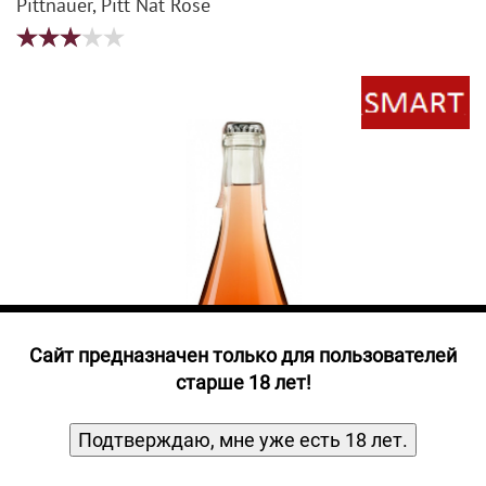
Прочие алкогольные напитки
Pittnauer, Pitt Nat Rose
Продукты, Посуда, Аксессуары
Ром
Текила
Джин
Cайт предназначен только для пользователей
старше 18 лет!
Подтверждаю, мне уже есть 18 лет.