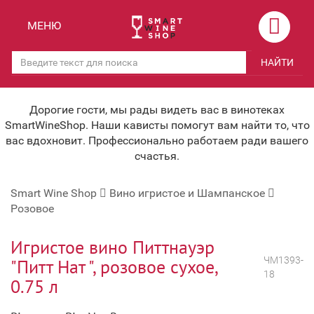
Назад
Назад
МЕНЮ
Магазины
Вино
НАЙТИ
Скидки
Вино крепленое
Мероприятия
Вино игристое и Шампанское
Дорогие гости, мы рады видеть вас в винотеках
SmartWineShop. Наши кависты помогут вам найти то, что
Корпоративным клиентам
Вино безалкогольное
вас вдохновит. Профессионально работаем ради вашего
счастья.
Оплата и доставка
Водка
Smart Wine Shop
Вино игристое и Шампанское
Под заказ
Бренди, Коньяк, Арманьяк
Розовое
Бонусная система
Виски и Бурбон
Игристое вино Питтнауэр
Наша команда
Пиво и слабоалк. напитки
ЧМ1393-
"Питт Нат ", розовое сухое,
18
0.75 л
关于我们
Ликер