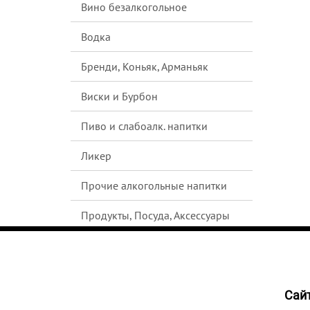
Вино безалкогольное
Водка
Бренди, Коньяк, Арманьяк
Виски и Бурбон
Пиво и слабоалк. напитки
Ликер
Прочие алкогольные напитки
Продукты, Посуда, Аксессуары
Ром
Текила
Cайт
НЕТ В
Джин