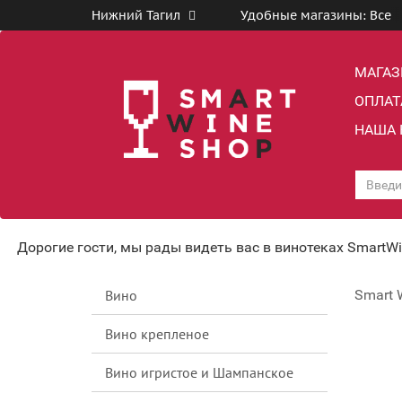
Нижний Тагил
Удобные магазины:
Все
МАГА
ОПЛАТ
НАША 
Дорогие гости, мы рады видеть вас в винотеках SmartW
Вино
Smart 
Вино крепленое
Вино игристое и Шампанское