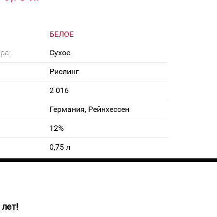
БЕЛОЕ
ра:
Сухое
Рислинг
2 016
Германия, Рейнхессен
12%
0,75 л
 лет!
 цвета с зеленоватыми бликами. Аромат