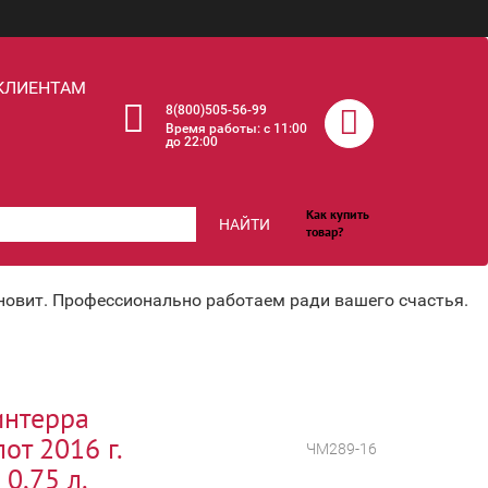
КЛИЕНТАМ
8(800)505-56-99
Время работы: c 11:00
до 22:00
Как купить
НАЙТИ
товар?
хновит. Профессионально работаем ради вашего счастья.
интерра
от 2016 г.
ЧМ289-16
 0,75 л.