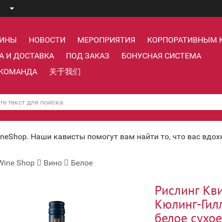
ЗИНЫ
НОВОСТИ
МЕРОПРИЯТИЯ
КОРПОРАТИВНЫМ 
А И ДОСТАВКА
ПОД ЗАКАЗ
БОНУСНАЯ СИСТЕМА
КОМАНДА
关于我们
ineShop. Наши кависты помогут вам найти то, что вас вдо
Wine Shop
Вино
Белое
Рислинг Кв
Кюлинг-Гилл
белое сухое