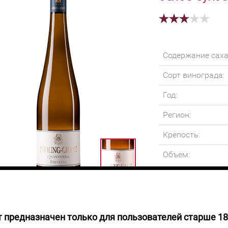
Содержание саха
Сорт винограда:
Год:
Регион:
Крепость:
Объем:
 предназначен только для пользователей старше 18
 НАЛИЧИИ
Вино соломенного