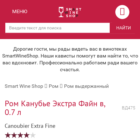
Назад
Назад
МЕНЮ
Магазины
Вино
НАЙТИ
Скидки
Вино крепленое
Мероприятия
Вино игристое и Шампанское
Дорогие гости, мы рады видеть вас в винотеках
SmartWineShop. Наши кависты помогут вам найти то, что
Корпоративным клиентам
Вино безалкогольное
вас вдохновит. Профессионально работаем ради вашего
счастья.
Оплата и доставка
Водка
Smart Wine Shop
Ром
Ром выдержанный
Под заказ
Бренди, Коньяк, Арманьяк
Бонусная система
Виски и Бурбон
Ром Канубье Экстра Файн в,
ВД475
0.7 л
Наша команда
Пиво и слабоалк. напитки
Canoubier Extra Fine
关于我们
Ликер