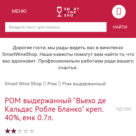
Назад
Назад
МЕНЮ
Магазины
Вино
НАЙТИ
Скидки
Вино крепленое
Мероприятия
Вино игристое и Шампанское
Дорогие гости, мы рады видеть вас в винотеках
SmartWineShop. Наши кависты помогут вам найти то, что
Корпоративным клиентам
Вино безалкогольное
вас вдохновит. Профессионально работаем ради вашего
счастья.
Оплата и доставка
Водка
Smart Wine Shop
Ром
Ром выдержанный
Под заказ
Бренди, Коньяк, Арманьяк
Бонусная система
Виски и Бурбон
РОМ выдержанный "Вьехо де
Кальдас Робле Бланко" креп.
ЛД1090
Наша команда
Пиво и слабоалк. напитки
40%, емк 0.7л.
关于我们
Ликер