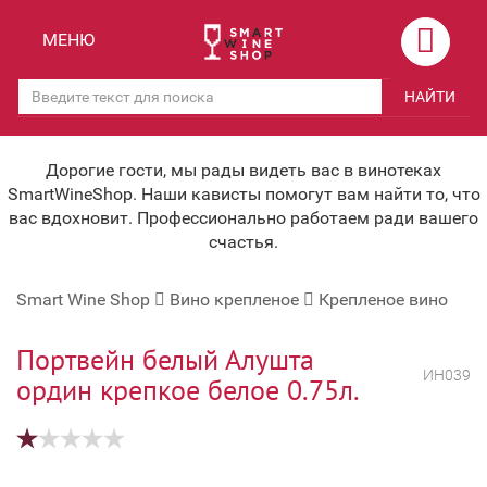
Назад
Назад
МЕНЮ
Магазины
Вино
НАЙТИ
Скидки
Вино крепленое
Мероприятия
Вино игристое и Шампанское
Дорогие гости, мы рады видеть вас в винотеках
SmartWineShop. Наши кависты помогут вам найти то, что
Корпоративным клиентам
Вино безалкогольное
вас вдохновит. Профессионально работаем ради вашего
счастья.
Оплата и доставка
Водка
Smart Wine Shop
Вино крепленое
Крепленое вино
Под заказ
Бренди, Коньяк, Арманьяк
Бонусная система
Виски и Бурбон
Портвейн белый Алушта
ИН039
ордин крепкое белое 0.75л.
Наша команда
Пиво и слабоалк. напитки
关于我们
Ликер