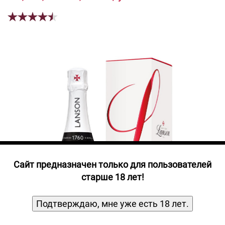
Прочие алкогольные напитки
Продукты, Посуда, Аксессуары
Ром
Текила
Джин
Cайт предназначен только для пользователей
старше 18 лет!
Подтверждаю, мне уже есть 18 лет.