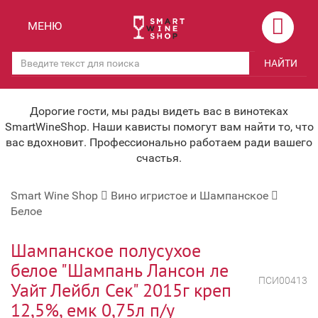
Назад
Назад
МЕНЮ
Магазины
Вино
НАЙТИ
Скидки
Вино крепленое
Мероприятия
Вино игристое и Шампанское
Дорогие гости, мы рады видеть вас в винотеках
SmartWineShop. Наши кависты помогут вам найти то, что
Корпоративным клиентам
Вино безалкогольное
вас вдохновит. Профессионально работаем ради вашего
счастья.
Оплата и доставка
Водка
Smart Wine Shop
Вино игристое и Шампанское
Под заказ
Бренди, Коньяк, Арманьяк
Белое
Бонусная система
Виски и Бурбон
Шампанское полусухое
Наша команда
Пиво и слабоалк. напитки
белое "Шампань Лансон ле
ПСИ00413
Уайт Лейбл Сек" 2015г креп
关于我们
Ликер
12,5%, емк 0,75л п/у