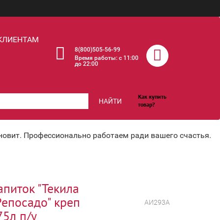
КЛИЕНТАМ
8(800)505-56-99
Время работы: c 11:00
до 22:00
Как купить
НАЙТИ
товар?
хновит. Профессионально работаем ради вашего счастья.
апиток "Текила
Репосадо" креп
АИ293А
75л п/у