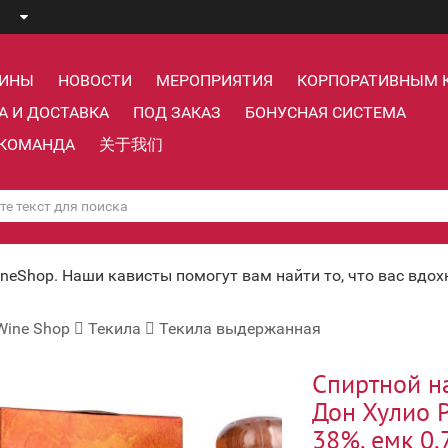
ЗИНЫ
НОВОСТИ
МЕРОПРИЯТИЯ
КОРПОРАТИВНЫМ 
А И ДОСТАВКА
ПОД ЗАКАЗ
БОНУСНАЯ СИСТЕМА
КОМАНДА
关于我们
ineShop. Наши кависты помогут вам найти то, что вас вдо
Wine Shop
Текила
Текила выдержанная
Спиртной н
Дон Хулио 
38%, емк 0,