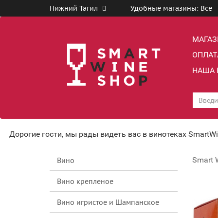
Нижний Тагил
Удобные магазины:
Все
МАГА
ОПЛАТ
НАША 
Дорогие гости, мы рады видеть вас в винотеках SmartW
Вино
Smart 
Вино крепленое
Вино игристое и Шампанское