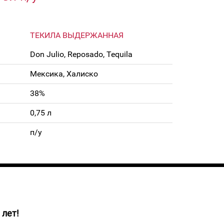
ТЕКИЛА ВЫДЕРЖАННАЯ
Don Julio, Reposado, Tequila
Мексика, Халиско
38%
0,75 л
п/у
 лет!
го янтарного цвета. Текила обладает