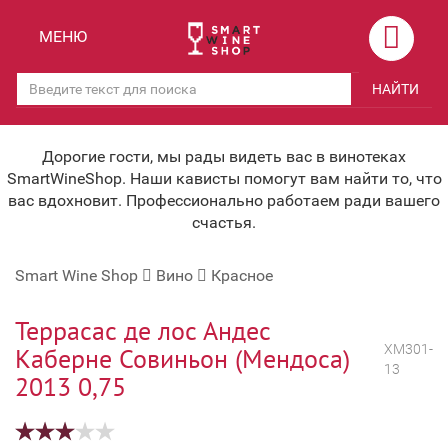
Назад
Назад
МЕНЮ
Магазины
Вино
НАЙТИ
Скидки
Вино крепленое
Мероприятия
Вино игристое и Шампанское
Дорогие гости, мы рады видеть вас в винотеках
SmartWineShop. Наши кависты помогут вам найти то, что
Корпоративным клиентам
Вино безалкогольное
вас вдохновит. Профессионально работаем ради вашего
счастья.
Оплата и доставка
Водка
Smart Wine Shop
Вино
Красное
Под заказ
Бренди, Коньяк, Арманьяк
Бонусная система
Виски и Бурбон
Террасас де лос Андес
ХМ301-
Каберне Совиньон (Мендоса)
Наша команда
Пиво и слабоалк. напитки
13
2013 0,75
关于我们
Ликер