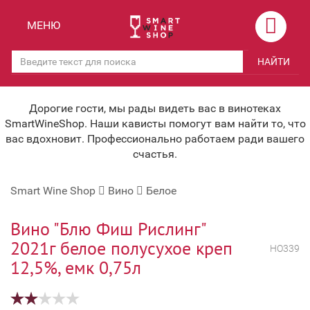
Назад
Назад
МЕНЮ
Магазины
Вино
НАЙТИ
Скидки
Вино крепленое
Мероприятия
Вино игристое и Шампанское
Дорогие гости, мы рады видеть вас в винотеках
SmartWineShop. Наши кависты помогут вам найти то, что
Корпоративным клиентам
Вино безалкогольное
вас вдохновит. Профессионально работаем ради вашего
счастья.
Оплата и доставка
Водка
Smart Wine Shop
Вино
Белое
Под заказ
Бренди, Коньяк, Арманьяк
Бонусная система
Виски и Бурбон
Вино "Блю Фиш Рислинг"
2021г белое полусухое креп
НО339
Наша команда
Пиво и слабоалк. напитки
12,5%, емк 0,75л
关于我们
Ликер