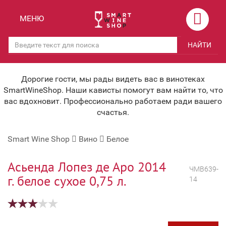
Назад
Назад
МЕНЮ
Магазины
Вино
НАЙТИ
Скидки
Вино крепленое
Мероприятия
Вино игристое и Шампанское
Дорогие гости, мы рады видеть вас в винотеках
SmartWineShop. Наши кависты помогут вам найти то, что
Корпоративным клиентам
Вино безалкогольное
вас вдохновит. Профессионально работаем ради вашего
счастья.
Оплата и доставка
Водка
Smart Wine Shop
Вино
Белое
Под заказ
Бренди, Коньяк, Арманьяк
Бонусная система
Виски и Бурбон
Асьенда Лопез де Аро 2014
ЧМВ639-
г. белое сухое 0,75 л.
14
Наша команда
Пиво и слабоалк. напитки
关于我们
Ликер