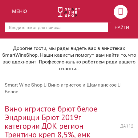
Назад
Назад
МЕНЮ
Магазины
Вино
НАЙТИ
Скидки
Вино крепленое
Мероприятия
Вино игристое и Шампанское
Дорогие гости, мы рады видеть вас в винотеках
SmartWineShop. Наши кависты помогут вам найти то, что
Корпоративным клиентам
Вино безалкогольное
вас вдохновит. Профессионально работаем ради вашего
счастья.
Оплата и доставка
Водка
Smart Wine Shop
Вино игристое и Шампанское
Под заказ
Бренди, Коньяк, Арманьяк
Белое
Бонусная система
Виски и Бурбон
Вино игристое брют белое
Наша команда
Пиво и слабоалк. напитки
Эндрицци Брют 2019г
категории ДОК регион
关于我们
Ликер
ДА112
Трентино креп 8,5%, емк