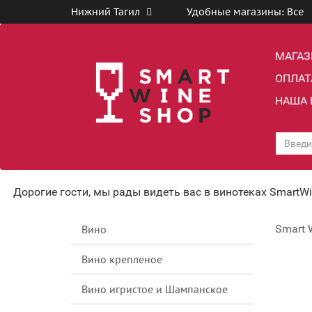
Нижний Тагил
Удобные магазины:
Все
МАГА
ОПЛАТ
НАША 
Дорогие гости, мы рады видеть вас в винотеках SmartW
Вино
Smart 
Вино крепленое
Вино игристое и Шампанское