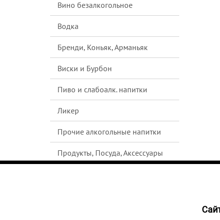
Вино безалкогольное
Водка
Бренди, Коньяк, Арманьяк
Виски и Бурбон
Пиво и слабоалк. напитки
Ликер
Прочие алкогольные напитки
Продукты, Посуда, Аксессуары
Ром
Текила
Cайт
НЕТ В
Джин