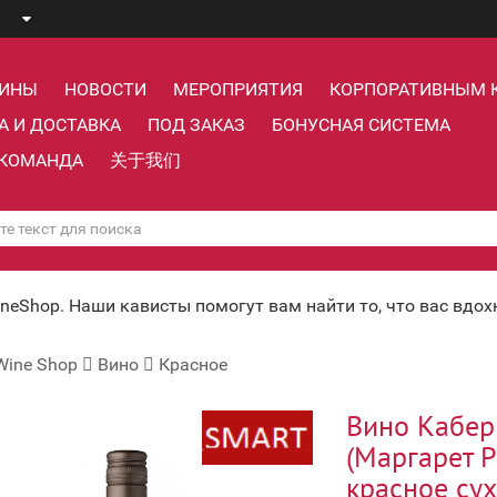
ЗИНЫ
НОВОСТИ
МЕРОПРИЯТИЯ
КОРПОРАТИВНЫМ 
А И ДОСТАВКА
ПОД ЗАКАЗ
БОНУСНАЯ СИСТЕМА
КОМАНДА
关于我们
ineShop. Наши кависты помогут вам найти то, что вас вдо
Wine Shop
Вино
Красное
Вино Кабер
(Маргарет Р
красное сух