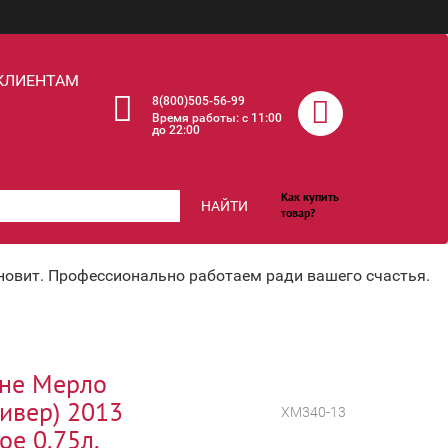
КЛИЕНТАМ
8(800)505-56-99
Время работы: c 11:00
до 22:00
Как купить
НАЙТИ
товар?
хновит. Профессионально работаем ради вашего счастья.
не Мерло
ивер) 2013
ХМ340-13
ое 0.75л.