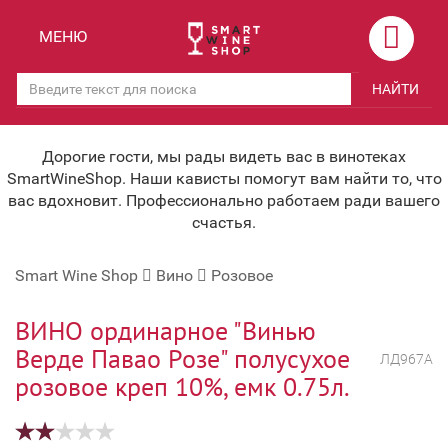
Назад
Назад
МЕНЮ
Магазины
Вино
НАЙТИ
Скидки
Вино крепленое
Мероприятия
Вино игристое и Шампанское
Дорогие гости, мы рады видеть вас в винотеках
SmartWineShop. Наши кависты помогут вам найти то, что
Корпоративным клиентам
Вино безалкогольное
вас вдохновит. Профессионально работаем ради вашего
счастья.
Оплата и доставка
Водка
Smart Wine Shop
Вино
Розовое
Под заказ
Бренди, Коньяк, Арманьяк
Бонусная система
Виски и Бурбон
ВИНО ординарное "Винью
Верде Павао Розе" полусухое
ЛД967А
Наша команда
Пиво и слабоалк. напитки
розовое креп 10%, емк 0.75л.
关于我们
Ликер