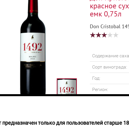
красное сух
емк 0,75л
Don Cristobal 14
Содержание саха
Сорт винограда:
Год:
Регион:
Крепость:
Объем:
 предназначен только для пользователей старше 18
руб.
Вино имеет насы