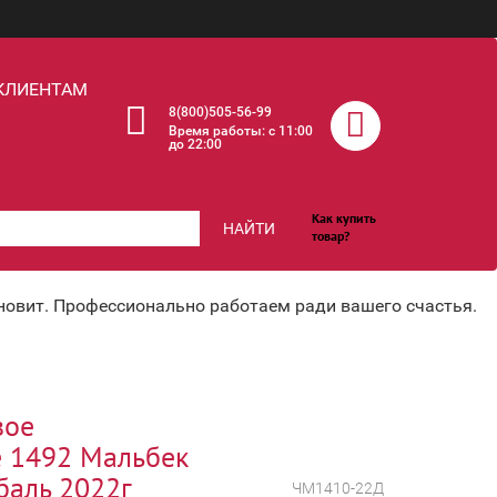
КЛИЕНТАМ
8(800)505-56-99
Время работы: c 11:00
до 22:00
Как купить
НАЙТИ
товар?
хновит. Профессионально работаем ради вашего счастья.
вое
 1492 Мальбек
баль 2022г
ЧМ1410-22Д