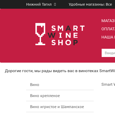
Нижний Тагил
Удобные магазины:
Все
МАГА
ОПЛАТ
НАША 
Дорогие гости, мы рады видеть вас в винотеках SmartW
Вино
Smart 
Вино крепленое
Вино игристое и Шампанское