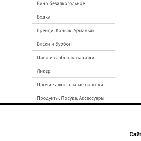
Вино безалкогольное
Водка
Бренди, Коньяк, Арманьяк
Виски и Бурбон
Пиво и слабоалк. напитки
Ликер
Прочие алкогольные напитки
Продукты, Посуда, Аксессуары
Ром
Текила
Cайт
1215
Джин