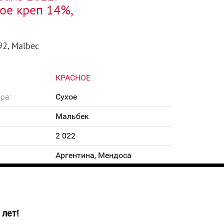
ое креп 14%,
92, Malbec
КРАСНОЕ
ра:
Сухое
Мальбек
2 022
Аргентина, Мендоса
14%
0,75 л
 лет!
щенный тёмно-красный цвет с фиолетовыми