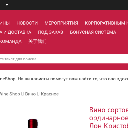
ЗИНЫ
НОВОСТИ
МЕРОПРИЯТИЯ
КОРПОРАТИВНЫМ 
А И ДОСТАВКА
ПОД ЗАКАЗ
БОНУСНАЯ СИСТЕМА
КОМАНДА
关于我们
ineShop. Наши кависты помогут вам найти то, что вас вдо
Wine Shop
Вино
Красное
Вино сорто
ординарное
Дон Кристо