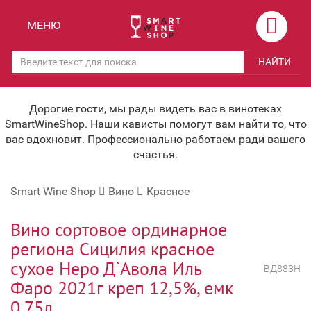
Назад
Назад
МЕНЮ
Магазины
Вино
НАЙТИ
Скидки
Вино крепленое
Мероприятия
Вино игристое и Шампанское
Дорогие гости, мы рады видеть вас в винотеках
SmartWineShop. Наши кависты помогут вам найти то, что
Корпоративным клиентам
Вино безалкогольное
вас вдохновит. Профессионально работаем ради вашего
счастья.
Оплата и доставка
Водка
Smart Wine Shop
Вино
Красное
Под заказ
Бренди, Коньяк, Арманьяк
Бонусная система
Виски и Бурбон
Вино сортовое ординарное
региона Сицилия красное
Наша команда
Пиво и слабоалк. напитки
сухое Неро Д`Авола Иль
ВД883Н
关于我们
Ликер
Фаро 2021г креп 12,5%, емк
0,75л