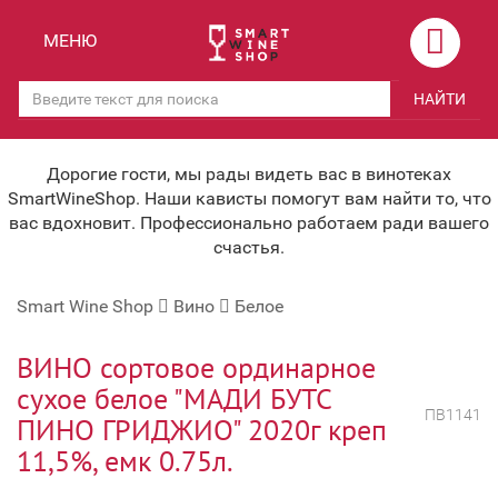
Назад
Назад
МЕНЮ
Магазины
Вино
НАЙТИ
Скидки
Вино крепленое
Мероприятия
Вино игристое и Шампанское
Дорогие гости, мы рады видеть вас в винотеках
SmartWineShop. Наши кависты помогут вам найти то, что
Корпоративным клиентам
Вино безалкогольное
вас вдохновит. Профессионально работаем ради вашего
счастья.
Оплата и доставка
Водка
Smart Wine Shop
Вино
Белое
Под заказ
Бренди, Коньяк, Арманьяк
Бонусная система
Виски и Бурбон
ВИНО сортовое ординарное
сухое белое "МАДИ БУТС
Наша команда
Пиво и слабоалк. напитки
ПВ1141
ПИНО ГРИДЖИО" 2020г креп
关于我们
Ликер
11,5%, емк 0.75л.