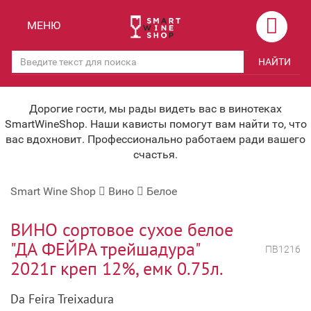
Назад
Назад
МЕНЮ
Магазины
Вино
НАЙТИ
Скидки
Вино крепленое
Мероприятия
Вино игристое и Шампанское
Дорогие гости, мы рады видеть вас в винотеках
SmartWineShop. Наши кависты помогут вам найти то, что
Корпоративным клиентам
Вино безалкогольное
вас вдохновит. Профессионально работаем ради вашего
счастья.
Оплата и доставка
Водка
Smart Wine Shop
Вино
Белое
Под заказ
Бренди, Коньяк, Арманьяк
Бонусная система
Виски и Бурбон
ВИНО сортовое сухое белое
"ДА ФЕЙРА трейшадура"
ПВ1216
Наша команда
Пиво и слабоалк. напитки
2021г креп 12%, емк 0.75л.
关于我们
Ликер
Da Feira Treixadura