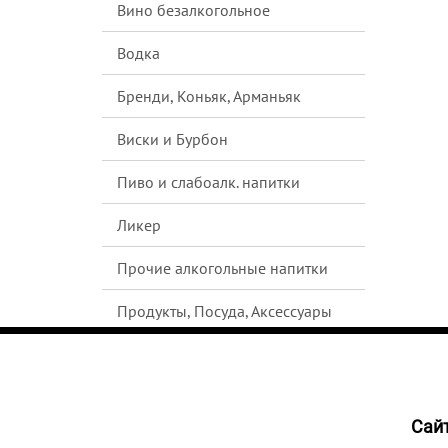
Вино безалкогольное
Водка
Бренди, Коньяк, Арманьяк
Виски и Бурбон
Пиво и слабоалк. напитки
Ликер
Прочие алкогольные напитки
Продукты, Посуда, Аксессуары
Ром
Текила
Cайт
Джин