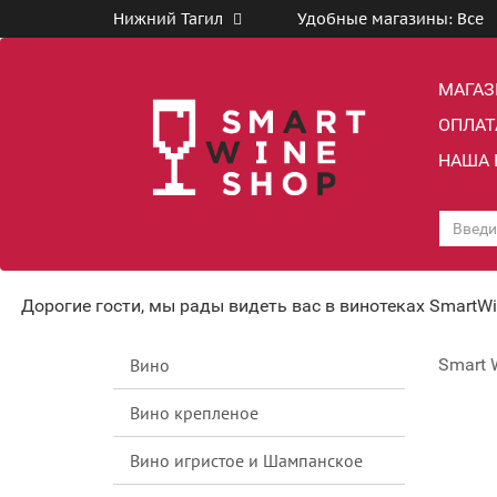
Нижний Тагил
Удобные магазины:
Все
МАГА
ОПЛАТ
НАША 
Дорогие гости, мы рады видеть вас в винотеках SmartW
Вино
Smart 
Вино крепленое
Вино игристое и Шампанское