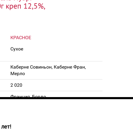
г креп 12,5%,
КРАСНОЕ
Сухое
Каберне Совиньон, Каберне Фран,
Мерло
2 020
Франция, Бордо
12,5%
0,75 л
 лет!