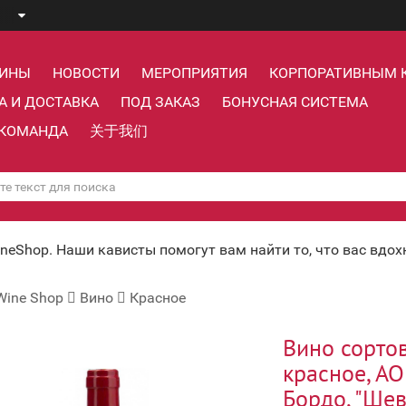
ЗИНЫ
НОВОСТИ
МЕРОПРИЯТИЯ
КОРПОРАТИВНЫМ 
А И ДОСТАВКА
ПОД ЗАКАЗ
БОНУСНАЯ СИСТЕМА
КОМАНДА
关于我们
ineShop. Наши кависты помогут вам найти то, что вас вдо
Wine Shop
Вино
Красное
Вино сорто
красное, А
Бордо, "Шев