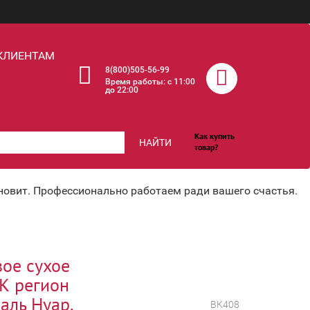
КЛИЕНТАМ
8(800)505-56-99
Время работы: c 11:00
до 22:00
Как купить
НАЙТИ
товар?
хновит. Профессионально работаем ради вашего счастья.
вое сухое
ОК регион
аль Нуар.
ВК408