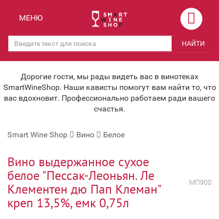
Назад
Назад
МЕНЮ
Магазины
Вино
НАЙТИ
Скидки
Вино крепленое
Мероприятия
Вино игристое и Шампанское
Дорогие гости, мы рады видеть вас в винотеках
SmartWineShop. Наши кависты помогут вам найти то, что
Корпоративным клиентам
Вино безалкогольное
вас вдохновит. Профессионально работаем ради вашего
счастья.
Оплата и доставка
Водка
Smart Wine Shop
Вино
Белое
Под заказ
Бренди, Коньяк, Арманьяк
Бонусная система
Виски и Бурбон
Вино выдержанное сухое
белое "Пессак-Леоньян. Ле
Наша команда
Пиво и слабоалк. напитки
МП900
Клементен дю Пап Клеман"
关于我们
Ликер
креп 13,5%, емк 0,75л