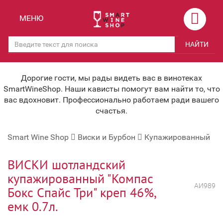
Назад
Назад
МЕНЮ
Магазины
Вино
НАЙТИ
Скидки
Вино крепленое
Мероприятия
Вино игристое и Шампанское
Дорогие гости, мы рады видеть вас в винотеках
SmartWineShop. Наши кависты помогут вам найти то, что
Корпоративным клиентам
Вино безалкогольное
вас вдохновит. Профессионально работаем ради вашего
счастья.
Оплата и доставка
Водка
Smart Wine Shop
Виски и Бурбон
Купажированный
Под заказ
Бренди, Коньяк, Арманьяк
Бонусная система
Виски и Бурбон
ВИСКИ шотландский
купажированный "Компас
Наша команда
Пиво и слабоалк. напитки
АИ989
Бокс Спайс Три" креп 46%,
关于我们
Ликер
емк 0.7л.