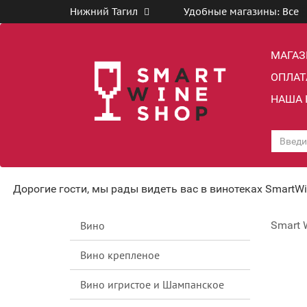
Нижний Тагил
Удобные магазины:
Все
МАГА
ОПЛАТ
НАША 
Дорогие гости, мы рады видеть вас в винотеках SmartW
Вино
Smart 
Вино крепленое
Вино игристое и Шампанское