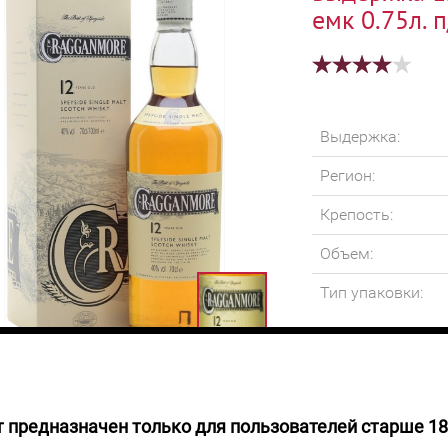
емк 0.75л. п
Выдержка:
Регион:
Крепость:
Объем:
Тип упаковки:
 предназначен только для пользователей старше 18
руб.
Цвет Виски янтар