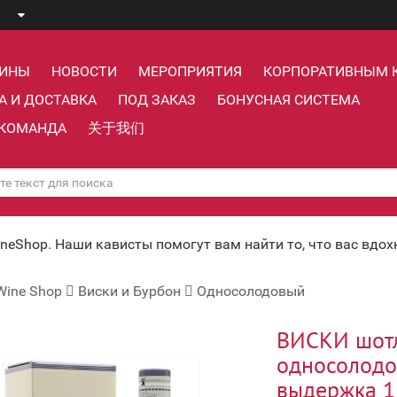
ЗИНЫ
НОВОСТИ
МЕРОПРИЯТИЯ
КОРПОРАТИВНЫМ 
А И ДОСТАВКА
ПОД ЗАКАЗ
БОНУСНАЯ СИСТЕМА
КОМАНДА
关于我们
ineShop. Наши кависты помогут вам найти то, что вас вдо
Wine Shop
Виски и Бурбон
Односолодовый
ВИСКИ шот
односолодо
выдержка 1