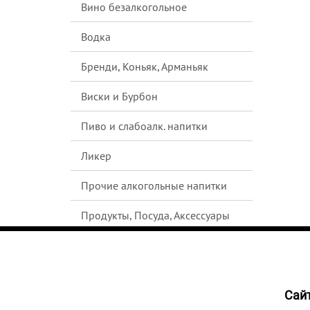
Вино безалкогольное
Водка
Бренди, Коньяк, Арманьяк
Виски и Бурбон
Пиво и слабоалк. напитки
Ликер
Прочие алкогольные напитки
Продукты, Посуда, Аксессуары
Ром
Текила
Cайт
9659
Джин