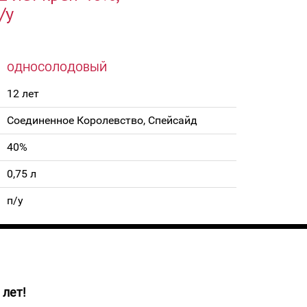
/у
ОДНОСОЛОДОВЫЙ
12 лет
Соединенное Королевство, Спейсайд
40%
0,75 л
п/у
 лет!
но-золотистого цвета. Вкус Округлый,