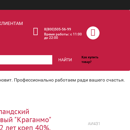
КЛИЕНТАМ
8(800)505-56-99
Время работы: c 11:00
до 22:00
Как купить
НАЙТИ
товар?
хновит. Профессионально работаем ради вашего счастья.
ландский
вый "Краганмо"
АИ431
2 лет креп 40%,