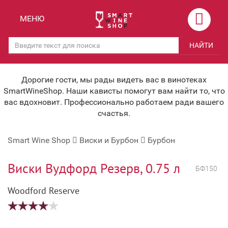
Назад
Назад
МЕНЮ
Магазины
Вино
НАЙТИ
Скидки
Вино крепленое
Мероприятия
Вино игристое и Шампанское
Дорогие гости, мы рады видеть вас в винотеках
SmartWineShop. Наши кависты помогут вам найти то, что
Корпоративным клиентам
Вино безалкогольное
вас вдохновит. Профессионально работаем ради вашего
счастья.
Оплата и доставка
Водка
Smart Wine Shop
Виски и Бурбон
Бурбон
Под заказ
Бренди, Коньяк, Арманьяк
Бонусная система
Виски и Бурбон
Виски Вудфорд Резерв, 0.75 л
БФ150
Наша команда
Пиво и слабоалк. напитки
Woodford Reserve
关于我们
Ликер