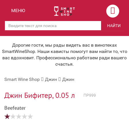
Назад
Назад
МЕНЮ
Магазины
Вино
НАЙТИ
Скидки
Вино крепленое
Мероприятия
Вино игристое и Шампанское
Дорогие гости, мы рады видеть вас в винотеках
SmartWineShop. Наши кависты помогут вам найти то, что
Корпоративным клиентам
Вино безалкогольное
вас вдохновит. Профессионально работаем ради вашего
счастья.
Оплата и доставка
Водка
Smart Wine Shop
Джин
Джин
Под заказ
Бренди, Коньяк, Арманьяк
Бонусная система
Виски и Бурбон
Джин Бифитер, 0.05 л
ПР999
Наша команда
Пиво и слабоалк. напитки
Beefeater
关于我们
Ликер