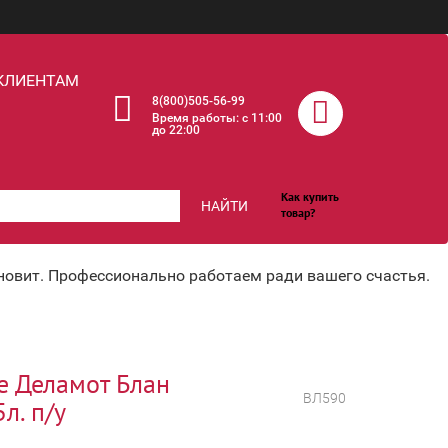
КЛИЕНТАМ
8(800)505-56-99
Время работы: c 11:00
до 22:00
Как купить
НАЙТИ
товар?
хновит. Профессионально работаем ради вашего счастья.
 Деламот Блан
ВЛ590
л. п/у