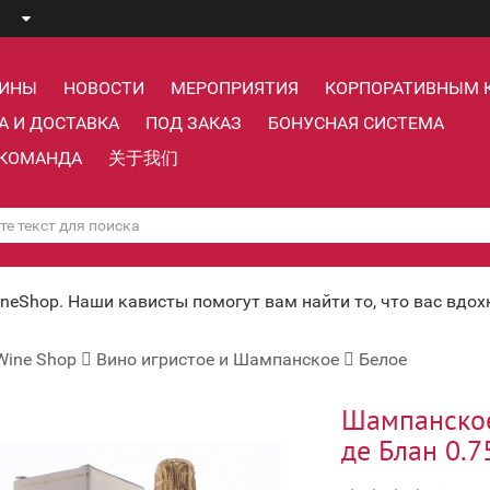
ЗИНЫ
НОВОСТИ
МЕРОПРИЯТИЯ
КОРПОРАТИВНЫМ 
А И ДОСТАВКА
ПОД ЗАКАЗ
БОНУСНАЯ СИСТЕМА
КОМАНДА
关于我们
ineShop. Наши кависты помогут вам найти то, что вас вдо
Wine Shop
Вино игристое и Шампанское
Белое
Шампанское
де Блан 0.75