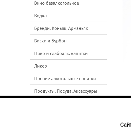
Вино безалкогольное
Водка
Бренди, Коньяк, Арманьяк
Виски и Бурбон
Пиво и слабоалк. напитки
Ликер
Прочие алкогольные напитки
Продукты, Посуда, Аксессуары
Ром
Текила
Cайт
НЕТ В
Джин