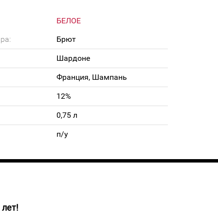
БЕЛОЕ
ра:
Брют
Шардоне
Франция, Шампань
12%
0,75 л
п/у
 лет!
о-золотистого цвета с ароматом жасмина,