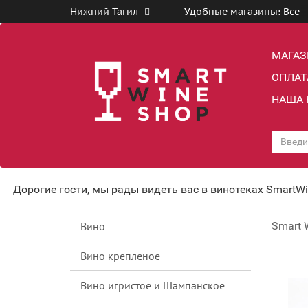
Нижний Тагил
Удобные магазины:
Все
МАГА
ОПЛАТ
НАША 
Дорогие гости, мы рады видеть вас в винотеках SmartW
Вино
Smart 
Вино крепленое
Вино игристое и Шампанское