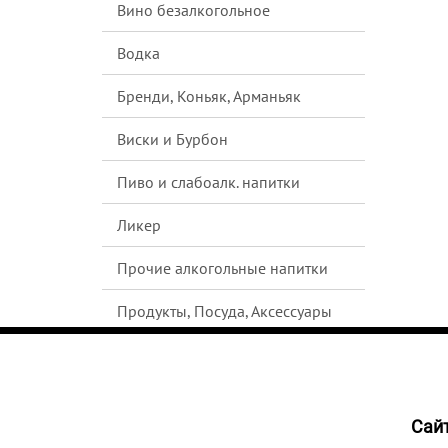
Вино безалкогольное
Водка
Бренди, Коньяк, Арманьяк
Виски и Бурбон
Пиво и слабоалк. напитки
Ликер
Прочие алкогольные напитки
Продукты, Посуда, Аксессуары
Ром
Текила
Cайт
6589
Джин