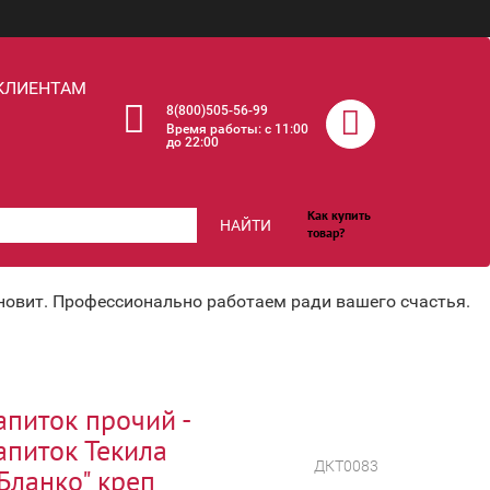
КЛИЕНТАМ
8(800)505-56-99
Время работы: c 11:00
до 22:00
Как купить
НАЙТИ
товар?
хновит. Профессионально работаем ради вашего счастья.
апиток прочий -
апиток Текила
ДКТ0083
Бланко" креп