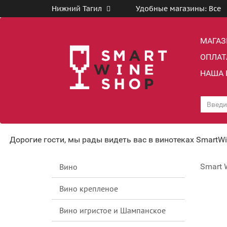
Нижний Тагил
Удобные магазины:
Все
МАГА
ОПЛАТ
НАША 
Дорогие гости, мы рады видеть вас в винотеках SmartW
Вино
Smart 
Вино крепленое
Вино игристое и Шампанское