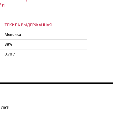
7л
ТЕКИЛА ВЫДЕРЖАННАЯ
Мексика
38%
0,70 л
 лет!
атово-красный цвет с едва уловимыми