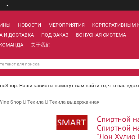
ЗИНЫ
НОВОСТИ
МЕРОПРИЯТИЯ
КОРПОРАТИВНЫМ 
А И ДОСТАВКА
ПОД ЗАКАЗ
БОНУСНАЯ СИСТЕМА
КОМАНДА
关于我们
ineShop. Наши кависты помогут вам найти то, что вас вдо
Wine Shop
Текила
Текила выдержанная
Спиртной н
Спиртной н
"Дон Хулио 